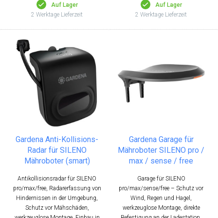
Auf Lager
Auf Lager
2 Werktage Lieferzeit
2 Werktage Lieferzeit
Gardena Anti-Kollisions-
Gardena Garage für
Radar für SILENO
Mähroboter SILENO pro /
Mähroboter (smart)
max / sense / free
Antikollisionsradar für SILENO
Garage für SILENO
pro/max/free, Radarerfassung von
pro/max/sense/free – Schutz vor
Hindernissen in der Umgebung,
Wind, Regen und Hagel,
Schutz vor Mähschäden,
werkzeuglose Montage, direkte
werkzeuglose Montage, Einbau in
Befestigung an der Ladestation,