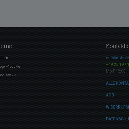
gerne
Kontakti
info@robotw
listen
+49 25 197 
uger-Produkte
Mo-Fr 8:00—
on seit 20
ALLE KONTA
AGB
WIDERRUFS
DATENSCH