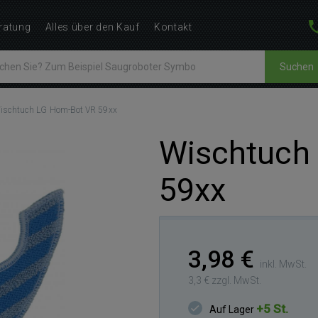
ratung
Alles über den Kauf
Kontakt
Suchen
ischtuch LG Hom-Bot VR 59xx
Wischtuch
59xx
3,98 €
inkl. MwSt.
3,3 € zzgl. MwSt.
+5 St.
Auf Lager