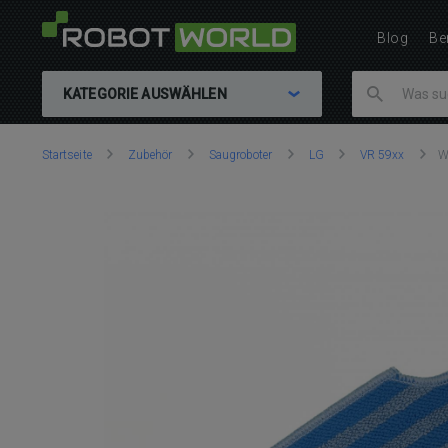
Blog
Be
KATEGORIE AUSWÄHLEN
Sie
Startseite
Zubehör
Saugroboter
LG
VR 59xx
W
sind
hier: