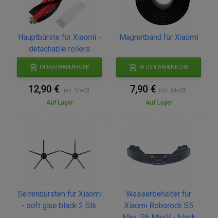
Hauptbürste für Xiaomi -
Magnetband für Xiaomi
detachable rollers
IN DEN WARENKORB
IN DEN WARENKORB
12,90 €
7,90 €
inkl. MwSt.
inkl. MwSt.
Auf Lager
Auf Lager
Seitenbürsten für Xiaomi
Wasserbehälter für
- soft glue black 2 Stk.
Xiaomi Roborock S5
Max, S6 MaxV - black