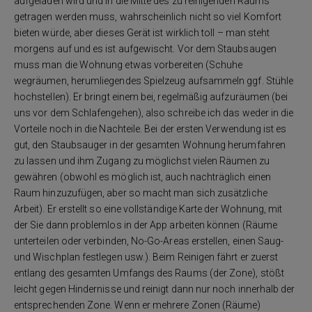
aufgeladen wird und in die Mitte des zu reinigenden Raums
getragen werden muss, wahrscheinlich nicht so viel Komfort
bieten würde, aber dieses Gerät ist wirklich toll – man steht
morgens auf und es ist aufgewischt. Vor dem Staubsaugen
muss man die Wohnung etwas vorbereiten (Schuhe
wegräumen, herumliegendes Spielzeug aufsammeln ggf. Stühle
hochstellen). Er bringt einem bei, regelmäßig aufzuräumen (bei
uns vor dem Schlafengehen), also schreibe ich das weder in die
Vorteile noch in die Nachteile. Bei der ersten Verwendung ist es
gut, den Staubsauger in der gesamten Wohnung herumfahren
zu lassen und ihm Zugang zu möglichst vielen Räumen zu
gewähren (obwohl es möglich ist, auch nachträglich einen
Raum hinzuzufügen, aber so macht man sich zusätzliche
Arbeit). Er erstellt so eine vollständige Karte der Wohnung, mit
der Sie dann problemlos in der App arbeiten können (Räume
unterteilen oder verbinden, No-Go-Areas erstellen, einen Saug-
und Wischplan festlegen usw.). Beim Reinigen fährt er zuerst
entlang des gesamten Umfangs des Raums (der Zone), stößt
leicht gegen Hindernisse und reinigt dann nur noch innerhalb der
entsprechenden Zone. Wenn er mehrere Zonen (Räume)