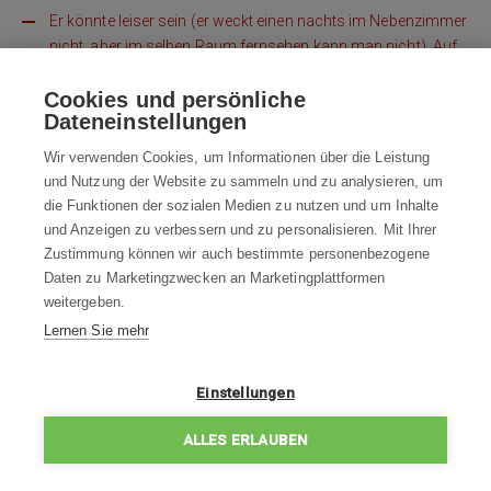
Er könnte leiser sein (er weckt einen nachts im Nebenzimmer
nicht, aber im selben Raum fernsehen kann man nicht). Auf
Teppichen ist er leiser, aber wir haben vorwiegend harte
Cookies und persönliche
Böden. Dort machen die beweglichen Teile des
Dateneinstellungen
Staubsaugers mehr Lärm als das Staubsaugen selbst
Wir verwenden Cookies, um Informationen über die Leistung
und Nutzung der Website zu sammeln und zu analysieren, um
Blog
die Funktionen der sozialen Medien zu nutzen und um Inhalte
und Anzeigen zu verbessern und zu personalisieren. Mit Ihrer
Zustimmung können wir auch bestimmte personenbezogene
Beratung
Daten zu Marketingzwecken an Marketingplattformen
weitergeben.
Alles über den Kauf
Lernen Sie mehr
Kontakt
Einstellungen
ALLES ERLAUBEN
Kontaktieren Sie uns