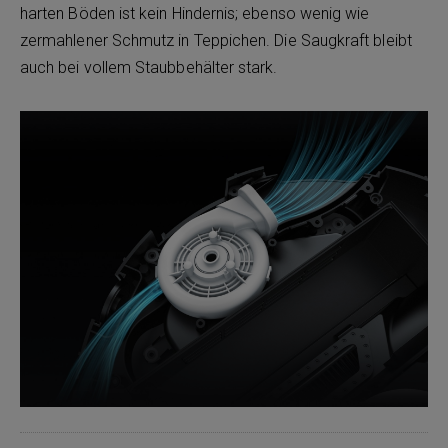
harten Böden ist kein Hindernis; ebenso wenig wie
zermahlener Schmutz in Teppichen. Die Saugkraft bleibt
auch bei vollem Staubbehälter stark.