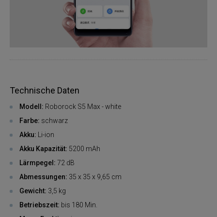
Technische Daten
Modell:
Roborock S5 Max - white
Farbe:
schwarz
Akku:
Li-ion
Akku Kapazität:
5200 mAh
Lärmpegel:
72 dB
Abmessungen:
35 x 35 x 9,65 cm
Gewicht:
3,5 kg
Betriebszeit:
bis 180 Min.