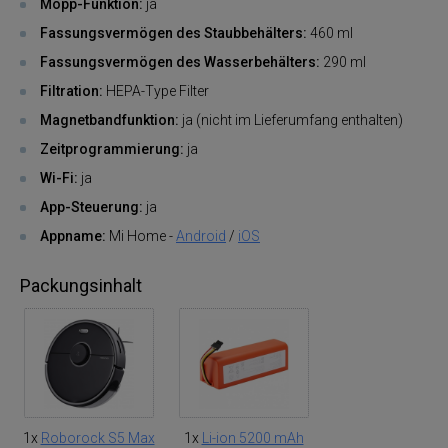
Mopp-Funktion:
ja
Fassungsvermögen des Staubbehälters:
460 ml
Fassungsvermögen des Wasserbehälters:
290 ml
Filtration:
HEPA-Type Filter
Magnetbandfunktion:
ja (nicht im Lieferumfang enthalten)
Zeitprogrammierung:
ja
Wi-Fi:
ja
App-Steuerung:
ja
Appname:
Mi Home -
Android
/
iOS
Packungsinhalt
1x
Roborock S5 Max
1x
Li-ion 5200 mAh